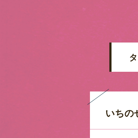
タ
いちの