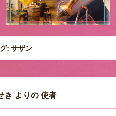
グ:
サザン
せき よりの 使者