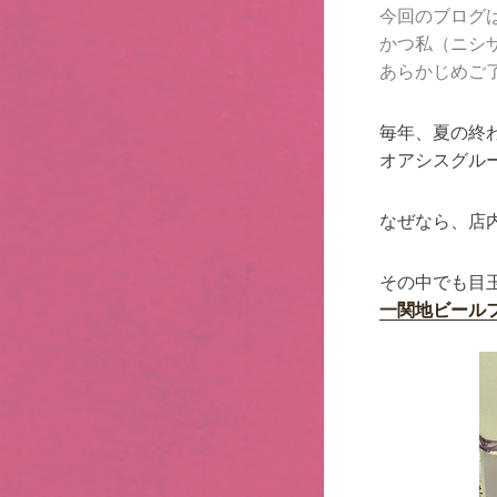
今回のブログ
かつ私（ニシ
あらかじめご
毎年、夏の終
オアシスグル
なぜなら、店
その中でも目
一関地ビール