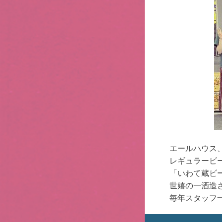
エールハウス
レギュラービ
「いわて蔵ビ
世嬉の一酒造
毎年スタッフ