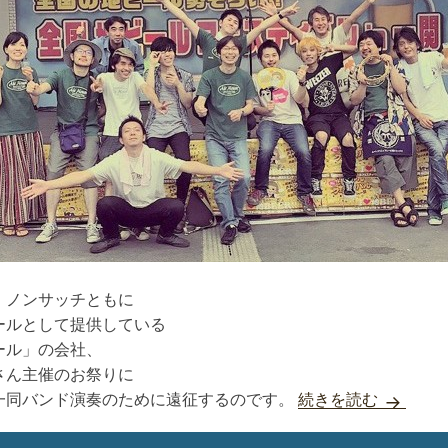
、ノンサッチともに
ールとして提供している
ール」の会社、
さん主催のお祭りに
いちのせ
一同バンド演奏のために遠征するのです。
続きを読む