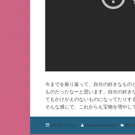
今までを振り返って、自分の好きなもの
ものだったなーと思います。自分の好き
てもかけがえのないものになってたりす
そんな感じで、これからも宝物を増やし
投
作
カ
2017年10月5日
beerpub-nonsuch
開店
稿
成
テ