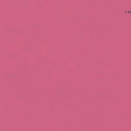
日:
者
ゴ
リ
ー
©
B